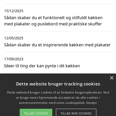
15/12/2025
Sådan skaber du et funktionelt og stilfuldt køkken
med plakater og puslebord med praktiske skuffer
12/05/2025
Sådan skaber du et inspirerende køkken med plakater
17/09/2023
Ideer til ting der kan pynte i dit køkken
×
31/10/2022
Dette website bruger tracking cookies
3 typer af plakater, der egner sig perfekt til køkkenet
Dette websted bruger cookies til at forbedre brugeroplevelsen. Ved
at bruge vores hjemmeside accepterer du alle cookies i
overensstemmelse med vores cookiepolitik.
Detaljer
Copyright 2026 - Pilanto Aps
TILLAD COOKIES
TILLAD IKKE COOKIES